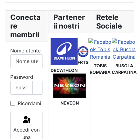
Conecta
Partener
Retele
re
ii nostri
Sociale
membrii
Nome utente
FRTS
TOBIS
BUSOLA
DECATHLON
ROMANIA
CARPATINA
Password
Mostra password
Ricordami
NEVEON
Accedi con
una