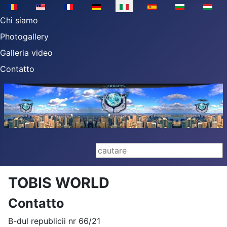
Seleziona la tua lingua
Chi siamo
Photogallery
Galleria video
Contatto
Cerca...
TOBIS WORLD
Contatto
Indirizzo:
B-dul republicii nr 66/21