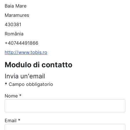
Baia Mare
Maramures
430381
România
Telefono:
+40744491866
Sito:
http://www.tobis.ro
Modulo di contatto
Invia un'email
*
Campo obbligatorio
Nome
*
Email
*