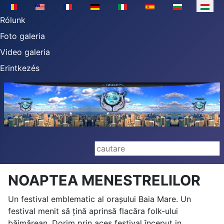
Válasszon nyelvet
Rólunk
Foto galeria
Video galeria
Erintkezés
Keresés...
NOAPTEA MENESTRELILOR
Un festival emblematic al orașului Baia Mare. Un
festival menit să țină aprinsă flacăra folk-ului
băimărean. Dorim prin aces festival început in