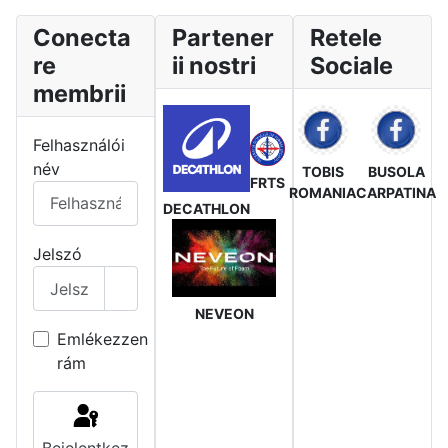
Conecta
Partener
Retele
re
ii nostri
Sociale
membrii
Felhasználói
név
TOBIS
BUSOLA
FRTS
ROMANIA
CARPATINA
DECATHLON
Jelszó
Jelszó megjelenítése
NEVEON
Emlékezzen
rám