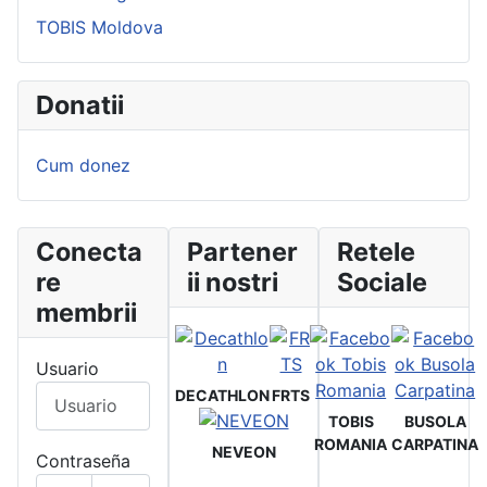
TOBIS Moldova
Donatii
Cum donez
Conecta
Partener
Retele
re
ii nostri
Sociale
membrii
Usuario
DECATHLON
FRTS
TOBIS
BUSOLA
ROMANIA
CARPATINA
NEVEON
Contraseña